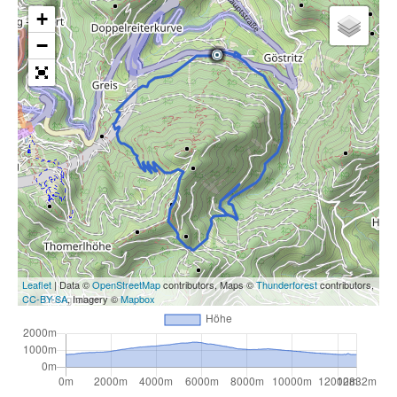
+
−
Leaflet
| Data ©
OpenStreetMap
contributors, Maps ©
Thunderforest
contributors,
CC-BY-SA
, Imagery ©
Mapbox