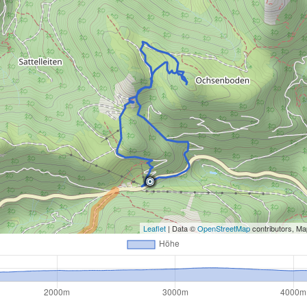
Leaflet
| Data ©
OpenStreetMap
contributors, M