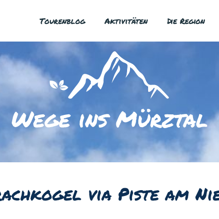
Tourenblog
Aktivitäten
Die Region
chkogel via Piste am Ni