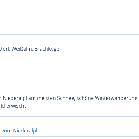
tterl, Weißalm, Brachkogel
m Niederalpl am meisten Schnee, schöne Winterwanderung 
ld erwischt
m vom Niederalpl