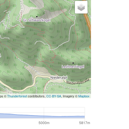
aps ©
Thunderforest
contributors,
CC-BY-SA
, Imagery ©
Mapbox